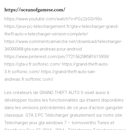
https://oceanofgamese.com/
https://www.youtube.com/watch?v=PGz2zGGr95o
https://jeux-pc-telechargement.fr/gta-v-telecharger-grand-
theft-auto-v-telecharger-version-complete/
https://www.commentcamarche.net/download/telecharger-
34099348-gta-san-andreas-pour-android
https://www.pinterest.com/pin/772156298581615959/
https://gta-v.fr.softonic.com/ https://grand-theft-auto-
3.fr.softonic.com/ https://grand-theft-auto-san-
andreas.fr.softonic.com/
Les créateurs de GRAND THEFT AUTO V visait aussi à
développer toutes les fonctionnalités qui étaient disponibles
dans les versions précédentes de ce jeux d’action gangster
classique. GTA 5 PC Télécharger gratuitement sur notre site.
Telecharger jeux gta windows 7 – tormovertho Tunes et