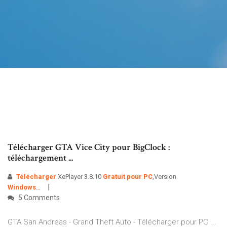
Télécharger GTA Vice City pour BigClock :
téléchargement ...
Télécharger
XePlayer 3.8.10
Gratuit
pour
PC
,Version
Windows
…
5 Comments
GTA San Andreas - Grand Theft Auto - Télécharger pour PC ...